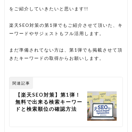
楽天 seo対策 2021
楽天 アルゴリズム
をご紹介していきたいと思います!!
楽天 コンサル
楽天 ショップ 解説
楽天SEO対策の第1弾でもご紹介させて頂いた、キ
楽天 検索 上位
楽天 検索ボリューム
ーワードやサジェストもフル活用します。
楽天SEO
楽天seo 2020
楽天seo alt
まだ準備されてない方は、第1弾でも掲載させて頂
楽天seo アルゴリズム 2020
きたキーワードの取得からお願いします。
楽天seo アルゴリズム 2021
楽天seo ツール
楽天SEO 対策
楽天SEO対策
楽天クーポン
楽天サーチ
関連記事
楽天サーチ seo
楽天スーパーセール
【楽天SEO対策】第1弾！
無料で出来る検索キーワー
楽天ユニオン
楽天市場
ドと検索順位の確認方法
楽天検索キーワード
楽天検索順位チェック
申請
登録
秀丸
秀丸エディタ