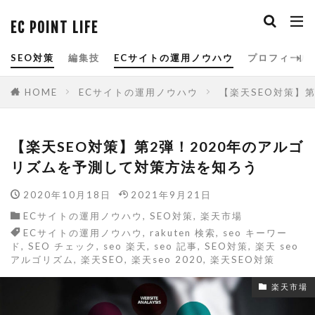
EC POINT LIFE
タグ
SEO対策
編集技
ECサイトの運用ノウハウ
プロフィール
amazon
Bootstrap
cassava editor
HOME
ECサイトの運用ノウハウ
【楽天SEO対策】
css
csv
CSV 一括
csvファイル
cvr改善
E-コマース
EC
ECサイト
【楽天SEO対策】第2弾！2020年のアルゴ
ECサイトの運用ノウハウ
eコマース
リズムを予測して対策方法を知ろう
FTP
google
HTML
js
2020年10月18日
2021年9月21日
Minifier
paypay祭り
PRオプション
ECサイトの運用ノウハウ
,
SEO対策
,
楽天市場
QUERY関数
R-Karte
RaCoupon
ECサイトの運用ノウハウ
,
rakuten 検索
,
seo キーワー
ド
,
SEO チェック
,
seo 楽天
,
seo 記事
,
SEO対策
,
楽天 seo
rakuten
rakuten 検索
RMS
SEO
アルゴリズム
,
楽天SEO
,
楽天seo 2020
,
楽天SEO対策
seo キーワード
SEO チェック
楽天市場
seo 楽天
seo 記事
SEO対策