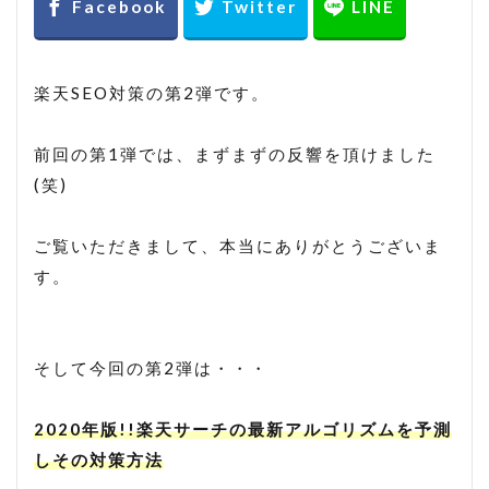
ヤフーショッピング
ヤフーショッピング 売れない
ヤフーショッピング 売れるコツ
楽天SEO対策の第2弾です。
ヤフーショッピング 売上
前回の第1弾では、まずまずの反響を頂けました
ヤフーショッピング 売上アップ
(笑)
ラ・クーポン
レスポンシブ
ワンタリフ
一括ファイル
一括管理
一括編集
ご覧いただきまして、本当にありがとうございま
す。
出店者組合
分析ツール
商品データ
商品ページ
商品説明
売上分析
広告
改造
文字数オーバー
料率
そして今回の第2弾は・・・
料率設定
期間設定
検索ロジック
2020年版!!楽天サーチの最新アルゴリズムを予測
検索流入
検索結果
楽天
楽天 RMS
しその対策方法
楽天 seo アルゴリズム
楽天 seo 業者