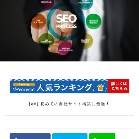
spreadsheets
Yahoo!ショッピング
Yahoo!ストアクリエイターpro
お買い物マラソン
アクセス分析
アマゾン
アルゴリズム
イベント
カテゴリページ
クエリ関数
グーグル
サービスクーポン参加
スプレッドシート
スマホ
スマートフォン
スマートフォン用商品説明文
スーパーSALE
スーパーSALEサーチ
スーパーセール
[ad] 初めての自社サイト構築に最適！
タイムセール
データベース
データ分析
データ解析
トップページ
ネット通販
ブラックフライデー
ブートストラップ