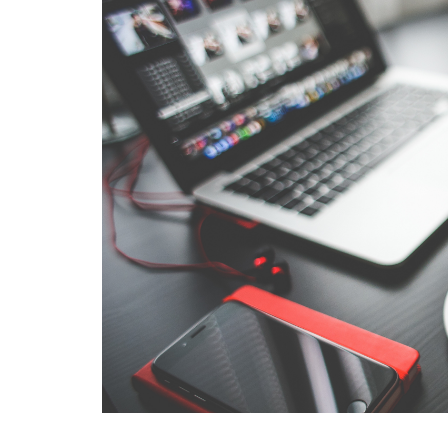
お買い物マラ
カテゴリペー
スマホ
ス
スーパーSAL
データ解析
ヤフーショッ
ヤフーショッ
レスポンシブ
分析ツール
文字数オーバ
検索結果
楽天 seo対策 
楽天 検索 上