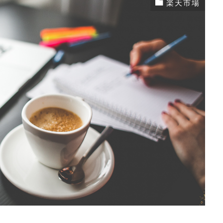
楽天市場
ソン
アクセス分析
アマゾン
アルゴリズム
イベ
ジ
クエリ関数
グーグル
サービスクーポン参加
マートフォン
スマートフォン用商品説明文
スーパーSAL
Eサーチ
スーパーセール
タイムセール
データベース
トップページ
ネット通販
ブラックフライデー
ブ
ピング
ヤフーショッピング 売れない
ヤフーショッピング
ピング 売上
ヤフーショッピング 売上アップ
ラ・クーポ
ワンタリフ
一括ファイル
一括管理
一括編集
商品データ
商品ページ
商品説明
売上分析
ー
料率
料率設定
期間設定
検索ロジック
楽天
楽天 RMS
楽天 seo アルゴリズム
楽天 seo 
2021
楽天 アルゴリズム
楽天 コンサル
楽天 ショ
位
楽天 検索ボリューム
楽天SEO
楽天seo 2020