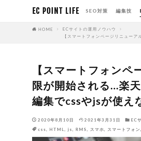
EC POINT LIFE
SEO対策
編集技
カテゴリー
ECサイトの運用ノウハウ
HOME
【スマートフォンページリニューアル
タグ
【スマートフォンペー
amazon
限が開始される…楽天
csvファイル
編集でcssやjsが使
eコマース
PRオプション
2020年8月10日
2021年3月31日
RMS
EC
SE
css
,
HTML
,
js
,
RMS
,
スマホ
,
スマートフォン
SEO対策