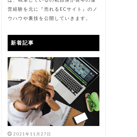
ツール
営経験を元に『売れるECサイト』のノ
ウハウや裏技を公開していきます。
ーチ seo
コード
裏技
新着記事
2021年11月27日