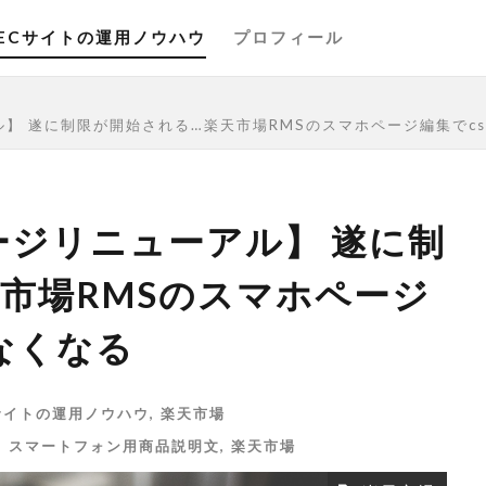
ECサイトの運用ノウハウ
プロフィール
】 遂に制限が開始される…楽天市場RMSのスマホページ編集でcs
ジリニューアル】 遂に制
Bootstrap
cassava editor
css
csv
CSV 一
市場RMSのスマホページ
cvr改善
E-コマース
EC
ECサイト
ECサイ
えなくなる
FTP
google
HTML
js
Minifier
payp
QUERY関数
R-Karte
RaCoupon
rakuten
サイトの運用ノウハウ
O
seo キーワード
,
楽天市場
SEO チェック
seo 楽天
se
,
スマートフォン用商品説明文
,
楽天市場
spreadsheets
Yahoo!ショッピング
Yahoo!ストアク