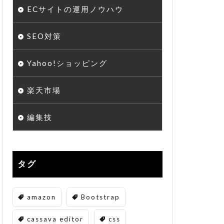
ECサイトの運用ノウハウ
SEO対策
Yahoo!ショッピング
楽天市場
編集技
タグ
amazon
Bootstrap
cassava editor
css