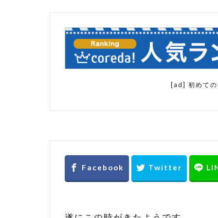
楽天seo アル
楽天SEO 対策
楽天スーパー
楽天検索順位
販売方法
[ad] 初め
遂にこの時がきたようです。