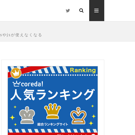
sやjsが使えなくなる
括
トの運用ノウハウ
ay祭り
rakuten 検索
o 記事
リエイターpro