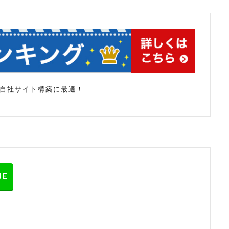
ゴリズム 2020
楽天seo アルゴリズム 2021
楽天seo 
楽天SEO対策
楽天クーポン
楽天サーチ
楽天サ
セール
楽天ユニオン
楽天市場
楽天検索キーワード
チェック
申請
登録
秀丸
秀丸エディタ
裏
販売期間
転換率
送料改定
通販サイト
ての自社サイト構築に最適！
検索