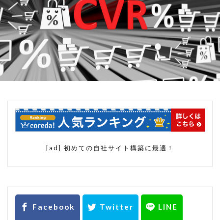
spreadsheets
Yahoo!ショッピング
Yahoo!ストアクリエイターpro
お買い物マラソン
アクセス分析
アマゾン
アルゴリズム
イベント
カテゴリページ
クエリ関数
グーグル
サービスクーポン参加
スプレッドシート
スマホ
スマートフォン
スマートフォン用商品説明文
スーパーSALE
[ad] 初めての自社サイト構築に最適！
スーパーSALEサーチ
スーパーセール
タイムセール
データベース
データ分析
データ解析
トップページ
ネット通販
ブラックフライデー
ブートストラップ