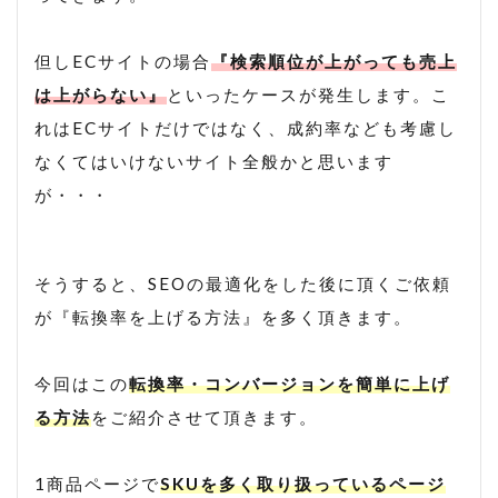
楽天 seo対策 2021
楽天 アルゴリズム
但しECサイトの場合
『検索順位が上がっても売上
楽天 コンサル
楽天 ショップ 解説
は上がらない』
といったケースが発生します。こ
楽天 検索 上位
楽天 検索ボリューム
れはECサイトだけではなく、成約率なども考慮し
楽天SEO
楽天seo 2020
楽天seo alt
なくてはいけないサイト全般かと思います
楽天seo アルゴリズム 2020
が・・・
楽天seo アルゴリズム 2021
楽天seo ツール
楽天SEO 対策
そうすると、SEOの最適化をした後に頂くご依頼
楽天SEO対策
楽天クーポン
楽天サーチ
が『転換率を上げる方法』を多く頂きます。
楽天サーチ seo
楽天スーパーセール
今回はこの
転換率・コンバージョンを簡単に上げ
楽天ユニオン
楽天市場
る方法
をご紹介させて頂きます。
楽天検索キーワード
楽天検索順位チェック
申請
登録
秀丸
秀丸エディタ
1商品ページで
SKUを多く取り扱っているページ