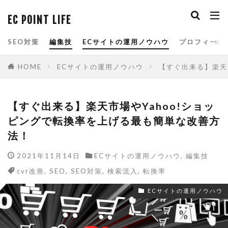
EC POINT LIFE
タグ
SEO対策
編集技
ECサイトの運用ノウハウ
プロフィール
amazon
Bootstrap
cassava editor
HOME
ECサイトの運用ノウハウ
【すぐ出来る】楽天
css
csv
CSV 一括
csvファイル
cvr改善
E-コマース
EC
ECサイト
【すぐ出来る】楽天市場やYahoo!ショッ
ECサイトの運用ノウハウ
eコマース
ピングで転換率を上げる最も簡単な改善方
FTP
google
HTML
js
法！
Minifier
paypay祭り
PRオプション
2021年11月14日
ECサイトの運用ノウハウ
,
編集技
QUERY関数
R-Karte
RaCoupon
cvr改善
,
SEO
,
SEO対策
,
検索流入
,
転換率
rakuten
rakuten 検索
RMS
SEO
ECサイトの運用ノウハウ
seo キーワード
SEO チェック
seo 楽天
seo 記事
SEO対策