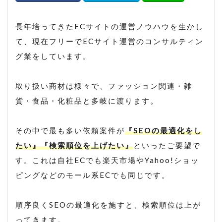
ヤフーショッピング
ヤフーショッピング 売れない
長年培ってきたECサイトの運営ノウハウを生かし
ヤフーショッピング 売れるコツ
て、現在フリーでECサイト運営のコンサルティン
グ業をしています。
ヤフーショッピング 売上
ヤフーショッピング 売上アップ
取り扱い商材は様々で、ファッション関連・雑
ラ・クーポン
レスポンシブ
ワンタリフ
貨・食品・化粧品と多岐に渡ります。
一括ファイル
一括管理
一括編集
出店者組合
分析ツール
商品データ
その中で最も多い依頼案件が
『SEOの最適化をし
たい』『検索順位を上げたい』
といったご要望で
商品ページ
商品説明
売上分析
す。これは自社ECでも楽天市場やYahoo!ショッ
広告
改造
文字数オーバー
料率
ピングなどのモール系ECでも同じです。
料率設定
期間設定
検索ロジック
検索流入
検索結果
楽天
楽天 RMS
順序良くSEOの最適化を施すと、検索順位は上が
楽天 seo アルゴリズム
楽天 seo 業者
ってきます。