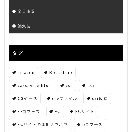
楽天市場
編集技
タグ
amazon
Bootstrap
cassava editor
css
csv
CSV 一括
csvファイル
cvr改善
E-コマース
EC
ECサイト
ECサイトの運用ノウハウ
eコマース