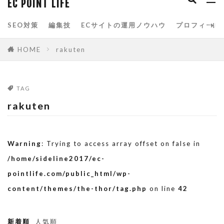
EC POINT LIFE
spreadsheets
Yahoo!ショッピング
SEO対策
編集技
ECサイトの運用ノウハウ
プロフィール
Yahoo!ストアクリエイターpro
お買い物マラソン
アクセス分析
HOME
rakuten
アマゾン
アルゴリズム
イベント
カテゴリページ
クエリ関数
グーグル
TAG
サービスクーポン参加
スプレッドシート
rakuten
スマホ
スマートフォン
スマートフォン用商品説明文
スーパーSALE
Warning
: Trying to access array offset on false in
スーパーSALEサーチ
スーパーセール
/home/sideline2017/ec-
タイムセール
データベース
データ分析
pointlife.com/public_html/wp-
content/themes/the-thor/tag.php
on line
42
データ解析
トップページ
ネット通販
ブラックフライデー
ブートストラップ
新着順
人気順