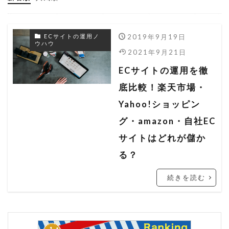
ヤフーショッピング
ヤフーショッピング 売れない
2019年9月19日
ECサイトの運用ノ
ヤフーショッピング 売れるコツ
ウハウ
2021年9月21日
ヤフーショッピング 売上
ECサイトの運用を徹
ヤフーショッピング 売上アップ
底比較！楽天市場・
ラ・クーポン
レスポンシブ
ワンタリフ
Yahoo!ショッピン
一括ファイル
一括管理
一括編集
グ・amazon・自社EC
出店者組合
分析ツール
商品データ
サイトはどれが儲か
商品ページ
商品説明
売上分析
る？
広告
改造
文字数オーバー
料率
続きを読む
料率設定
期間設定
検索ロジック
検索流入
検索結果
楽天
楽天 RMS
楽天 seo アルゴリズム
楽天 seo 業者