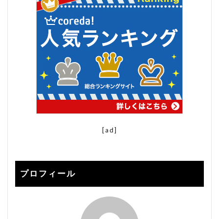
楽天 seo対策 2021
楽天 アルゴリズム
楽天 コンサル
楽天 ショップ 解説
楽天 検索 上位
楽天 検索ボリューム
楽天SEO
楽天seo 2020
楽天seo alt
楽天seo アルゴリズム 2020
楽天seo アルゴリズム 2021
楽天seo ツール
楽天SEO 対策
[ad]
楽天SEO対策
楽天クーポン
楽天サーチ
楽天サーチ seo
楽天スーパーセール
楽天ユニオン
楽天市場
プロフィール
楽天検索キーワード
楽天検索順位チェック
申請
登録
秀丸
秀丸エディタ