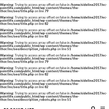
Warning
: Trying to access array offset on false in
/home/sideline2017/ec-
pointlife.com/public_html/wp-content/themes/the-
thor/inc/seo/title.php
on line
79
タグ
Warning
: Trying to access array offset on false in
/home/sideline2017/ec-
pointlife.com/public_html/wp-content/themes/the-
thor/inc/seo/title.php
on line
82
amazon
Bootstrap
cassava editor
Warning
: Trying to access array offset on false in
/home/sideline2017/ec-
pointlife.com/public_html/wp-content/themes/the-
css
csv
CSV 一括
csvファイル
thor/inc/seo/title.php
on line
82
Warning
: Trying to access array offset on false in
/home/sideline2017/ec-
cvr改善
E-コマース
EC
ECサイト
pointlife.com/public_html/wp-content/themes/the-
thor/inc/seo/description_robots.php
on line
51
ECサイトの運用ノウハウ
eコマース
Warning
: Trying to access array offset on false in
/home/sideline2017/ec-
pointlife.com/public_html/wp-content/themes/the-
thor/inc/seo/title.php
on line
79
FTP
google
HTML
js
Warning
: Trying to access array offset on false in
/home/sideline2017/ec-
Minifier
paypay祭り
PRオプション
pointlife.com/public_html/wp-content/themes/the-
thor/inc/seo/title.php
on line
82
QUERY関数
R-Karte
RaCoupon
Warning
: Trying to access array offset on false in
/home/sideline2017/ec-
pointlife.com/public_html/wp-content/themes/the-
thor/inc/seo/title.php
on line
82
rakuten
rakuten 検索
RMS
SEO
Warning
: Trying to access array offset on false in
/home/sideline2017/ec-
pointlife.com/public_html/wp-content/themes/the-
seo キーワード
SEO チェック
thor/inc/seo/description_robots.php
on line
51
seo 楽天
seo 記事
SEO対策