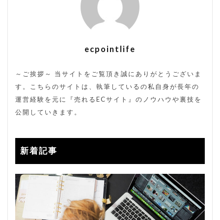
裏コード
裏技
販売方法
販売期間
転換率
送料改定
通販サイト
ecpointlife
検索
～ご挨拶～ 当サイトをご覧頂き誠にありがとうございま
す。こちらのサイトは、執筆しているの私自身が長年の
運営経験を元に『売れるECサイト』のノウハウや裏技を
公開していきます。
新着記事