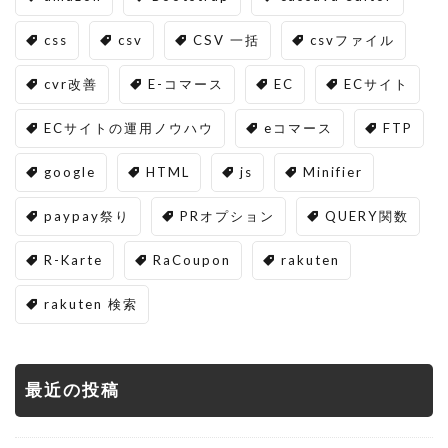
css
csv
CSV 一括
csvファイル
cvr改善
E-コマース
EC
ECサイト
ECサイトの運用ノウハウ
eコマース
FTP
google
HTML
js
Minifier
paypay祭り
PRオプション
QUERY関数
R-Karte
RaCoupon
rakuten
rakuten 検索
最近の投稿