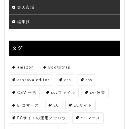
楽天市場
編集技
タグ
amazon
Bootstrap
cassava editor
css
csv
CSV 一括
csvファイル
cvr改善
E-コマース
EC
ECサイト
ECサイトの運用ノウハウ
eコマース