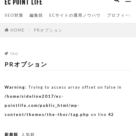
EC POINT LIFE
spreadsheets
Yahoo!ショッピング
SEO対策
編集技
ECサイトの運用ノウハウ
プロフィール
Yahoo!ストアクリエイターpro
お買い物マラソン
アクセス分析
HOME
PRオプション
アマゾン
アルゴリズム
イベント
カテゴリページ
クエリ関数
グーグル
TAG
サービスクーポン参加
スプレッドシート
PRオプション
スマホ
スマートフォン
スマートフォン用商品説明文
スーパーSALE
Warning
: Trying to access array offset on false in
スーパーSALEサーチ
スーパーセール
/home/sideline2017/ec-
タイムセール
データベース
データ分析
pointlife.com/public_html/wp-
content/themes/the-thor/tag.php
on line
42
データ解析
トップページ
ネット通販
ブラックフライデー
ブートストラップ
新着順
人気順