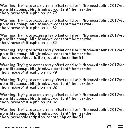
Warning
: Trying to access array offset on false in
/home/sideline2017/ec-
pointlife.com/public_html/wp-content/themes/the-
thor/inc/seo/title.php
on line
79
タグ
Warning
: Trying to access array offset on false in
/home/sideline2017/ec-
pointlife.com/public_html/wp-content/themes/the-
thor/inc/seo/title.php
on line
82
amazon
Bootstrap
cassava editor
Warning
: Trying to access array offset on false in
/home/sideline2017/ec-
pointlife.com/public_html/wp-content/themes/the-
css
csv
CSV 一括
csvファイル
thor/inc/seo/title.php
on line
82
Warning
: Trying to access array offset on false in
/home/sideline2017/ec-
cvr改善
E-コマース
EC
ECサイト
pointlife.com/public_html/wp-content/themes/the-
thor/inc/seo/description_robots.php
on line
51
ECサイトの運用ノウハウ
eコマース
Warning
: Trying to access array offset on false in
/home/sideline2017/ec-
pointlife.com/public_html/wp-content/themes/the-
thor/inc/seo/title.php
on line
79
FTP
google
HTML
js
Warning
: Trying to access array offset on false in
/home/sideline2017/ec-
Minifier
paypay祭り
PRオプション
pointlife.com/public_html/wp-content/themes/the-
thor/inc/seo/title.php
on line
82
QUERY関数
R-Karte
RaCoupon
Warning
: Trying to access array offset on false in
/home/sideline2017/ec-
pointlife.com/public_html/wp-content/themes/the-
thor/inc/seo/title.php
on line
82
rakuten
rakuten 検索
RMS
SEO
Warning
: Trying to access array offset on false in
/home/sideline2017/ec-
pointlife.com/public_html/wp-content/themes/the-
seo キーワード
SEO チェック
thor/inc/seo/description_robots.php
on line
51
seo 楽天
seo 記事
SEO対策