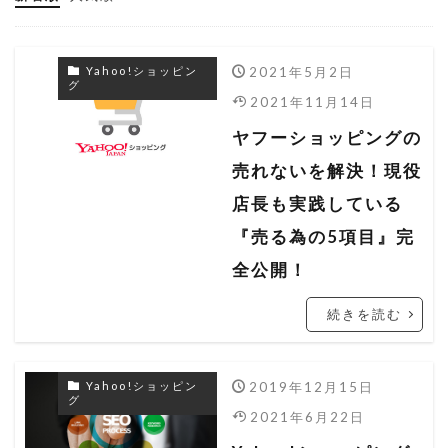
ヤフーショッピング
ヤフーショッピング 売れない
2021年5月2日
Yahoo!ショッピン
ヤフーショッピング 売れるコツ
グ
2021年11月14日
ヤフーショッピング 売上
ヤフーショッピングの
ヤフーショッピング 売上アップ
売れないを解決！現役
ラ・クーポン
レスポンシブ
ワンタリフ
店長も実践している
一括ファイル
一括管理
一括編集
『売る為の5項目』完
出店者組合
分析ツール
商品データ
全公開！
商品ページ
商品説明
売上分析
続きを読む
広告
改造
文字数オーバー
料率
料率設定
期間設定
検索ロジック
2019年12月15日
Yahoo!ショッピン
グ
検索流入
検索結果
楽天
楽天 RMS
2021年6月22日
楽天 seo アルゴリズム
楽天 seo 業者