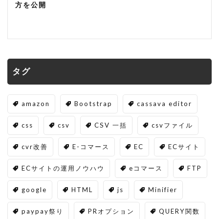
方を公開
タグ
amazon
Bootstrap
cassava editor
css
csv
CSV 一括
csvファイル
cvr改善
E-コマース
EC
ECサイト
ECサイトの運用ノウハウ
eコマース
FTP
google
HTML
js
Minifier
paypay祭り
PRオプション
QUERY関数