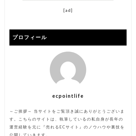
裏コード
裏技
販売方法
販売期間
[ad]
転換率
送料改定
通販サイト
検索
プロフィール
ecpointlife
～ご挨拶～ 当サイトをご覧頂き誠にありがとうございま
す。こちらのサイトは、執筆しているの私自身が長年の
運営経験を元に『売れるECサイト』のノウハウや裏技を
公開していきます。