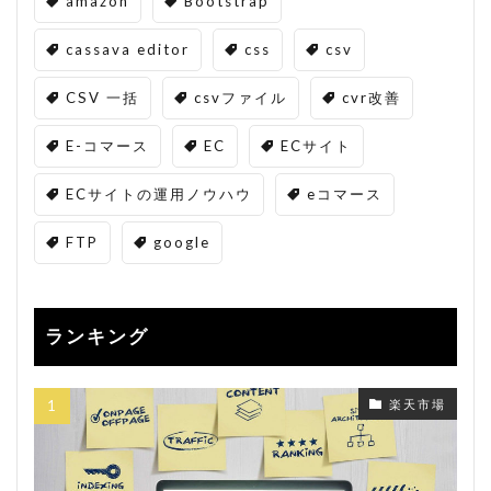
amazon
Bootstrap
cassava editor
css
csv
CSV 一括
csvファイル
cvr改善
E-コマース
EC
ECサイト
ECサイトの運用ノウハウ
eコマース
FTP
google
ランキング
楽天市場