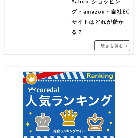
Yahoo!ショッピン
楽天 seo対策 2021
楽天 アルゴリズム
グ・amazon・自社EC
楽天 コンサル
楽天 ショップ 解説
サイトはどれが儲か
楽天 検索 上位
楽天 検索ボリューム
る？
楽天SEO
楽天seo 2020
楽天seo alt
続きを読む
楽天seo アルゴリズム 2020
楽天seo アルゴリズム 2021
楽天seo ツール
楽天SEO 対策
楽天SEO対策
楽天クーポン
楽天サーチ
楽天サーチ seo
楽天スーパーセール
楽天ユニオン
楽天市場
楽天検索キーワード
楽天検索順位チェック
申請
登録
秀丸
秀丸エディタ