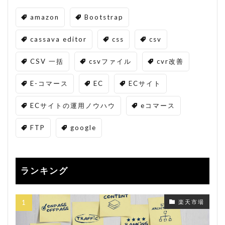
amazon
Bootstrap
cassava editor
css
csv
CSV 一括
csvファイル
cvr改善
E-コマース
EC
ECサイト
ECサイトの運用ノウハウ
eコマース
FTP
google
ランキング
楽天市場