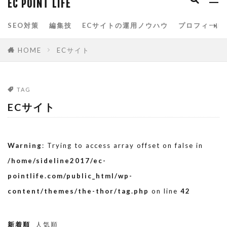
EC POINT LIFE
spreadsheets
Yahoo!ショッピング
SEO対策
編集技
ECサイトの運用ノウハウ
プロフィール
Yahoo!ストアクリエイターpro
お買い物マラソン
アクセス分析
HOME
ECサイト
アマゾン
アルゴリズム
イベント
カテゴリページ
クエリ関数
グーグル
TAG
サービスクーポン参加
スプレッドシート
ECサイト
スマホ
スマートフォン
スマートフォン用商品説明文
スーパーSALE
Warning
: Trying to access array offset on false in
スーパーSALEサーチ
スーパーセール
/home/sideline2017/ec-
タイムセール
データベース
データ分析
pointlife.com/public_html/wp-
content/themes/the-thor/tag.php
on line
42
データ解析
トップページ
ネット通販
ブラックフライデー
ブートストラップ
新着順
人気順