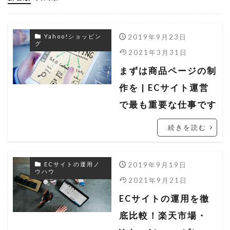
ヤフーショッピング
ヤフーショッピング 売れない
2019年9月23日
Yahoo!ショッピン
ヤフーショッピング 売れるコツ
グ
2021年3月31日
ヤフーショッピング 売上
まずは商品ページの制
ヤフーショッピング 売上アップ
作を | ECサイト運営
ラ・クーポン
レスポンシブ
ワンタリフ
で最も重要な仕事です
一括ファイル
一括管理
一括編集
続きを読む
出店者組合
分析ツール
商品データ
商品ページ
商品説明
売上分析
2019年9月19日
ECサイトの運用ノ
広告
改造
文字数オーバー
料率
ウハウ
2021年9月21日
料率設定
期間設定
検索ロジック
ECサイトの運用を徹
検索流入
検索結果
楽天
楽天 RMS
底比較！楽天市場・
楽天 seo アルゴリズム
楽天 seo 業者