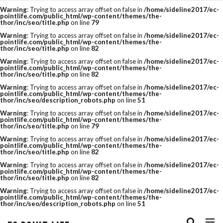
Warning
: Trying to access array offset on false in
/home/sideline2017/ec-
pointlife.com/public_html/wp-content/themes/the-
thor/inc/seo/title.php
on line
79
タグ
Warning
: Trying to access array offset on false in
/home/sideline2017/ec-
pointlife.com/public_html/wp-content/themes/the-
thor/inc/seo/title.php
on line
82
amazon
Bootstrap
cassava editor
Warning
: Trying to access array offset on false in
/home/sideline2017/ec-
pointlife.com/public_html/wp-content/themes/the-
css
csv
CSV 一括
csvファイル
thor/inc/seo/title.php
on line
82
Warning
: Trying to access array offset on false in
/home/sideline2017/ec-
cvr改善
E-コマース
EC
ECサイト
pointlife.com/public_html/wp-content/themes/the-
thor/inc/seo/description_robots.php
on line
51
ECサイトの運用ノウハウ
eコマース
Warning
: Trying to access array offset on false in
/home/sideline2017/ec-
pointlife.com/public_html/wp-content/themes/the-
thor/inc/seo/title.php
on line
79
FTP
google
HTML
js
Warning
: Trying to access array offset on false in
/home/sideline2017/ec-
Minifier
paypay祭り
PRオプション
pointlife.com/public_html/wp-content/themes/the-
thor/inc/seo/title.php
on line
82
QUERY関数
R-Karte
RaCoupon
Warning
: Trying to access array offset on false in
/home/sideline2017/ec-
pointlife.com/public_html/wp-content/themes/the-
thor/inc/seo/title.php
on line
82
rakuten
rakuten 検索
RMS
SEO
Warning
: Trying to access array offset on false in
/home/sideline2017/ec-
pointlife.com/public_html/wp-content/themes/the-
seo キーワード
SEO チェック
thor/inc/seo/description_robots.php
on line
51
seo 楽天
seo 記事
SEO対策