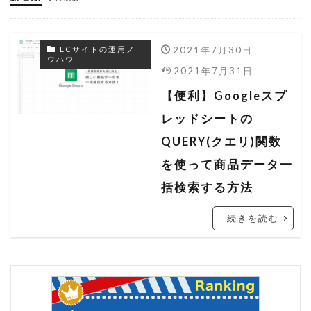
ヤフーショッピング
ヤフーショッピング 売れない
2021年7月30日
ECサイトの運用ノ
ヤフーショッピング 売れるコツ
ウハウ
2021年7月31日
ヤフーショッピング 売上
【便利】Googleスプ
ヤフーショッピング 売上アップ
レッドシートの
ラ・クーポン
レスポンシブ
ワンタリフ
QUERY(クエリ)関数
一括ファイル
一括管理
一括編集
を使って商品データ一
出店者組合
分析ツール
商品データ
括検索する方法
商品ページ
商品説明
売上分析
続きを読む
広告
改造
文字数オーバー
料率
料率設定
期間設定
検索ロジック
検索流入
検索結果
楽天
楽天 RMS
楽天 seo アルゴリズム
楽天 seo 業者