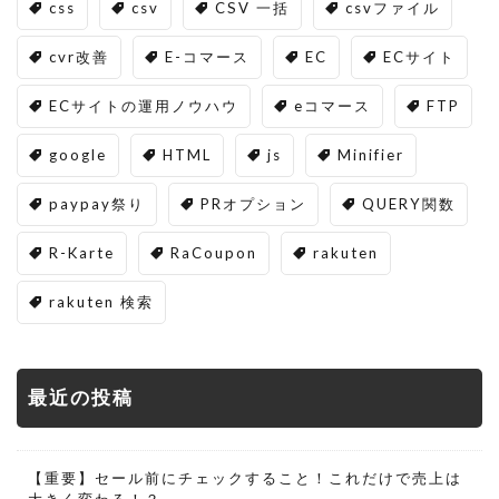
css
csv
CSV 一括
csvファイル
cvr改善
E-コマース
EC
ECサイト
ECサイトの運用ノウハウ
eコマース
FTP
google
HTML
js
Minifier
paypay祭り
PRオプション
QUERY関数
R-Karte
RaCoupon
rakuten
rakuten 検索
最近の投稿
【重要】セール前にチェックすること！これだけで売上は