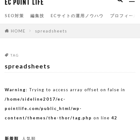
EC POINT LIFE
spreadsheets
Yahoo!ショッピング
SEO対策
編集技
ECサイトの運用ノウハウ
プロフィール
Yahoo!ストアクリエイターpro
お買い物マラソン
アクセス分析
HOME
spreadsheets
アマゾン
アルゴリズム
イベント
カテゴリページ
クエリ関数
グーグル
TAG
サービスクーポン参加
スプレッドシート
spreadsheets
スマホ
スマートフォン
スマートフォン用商品説明文
スーパーSALE
Warning
: Trying to access array offset on false in
スーパーSALEサーチ
スーパーセール
/home/sideline2017/ec-
タイムセール
データベース
データ分析
pointlife.com/public_html/wp-
content/themes/the-thor/tag.php
on line
42
データ解析
トップページ
ネット通販
ブラックフライデー
ブートストラップ
新着順
人気順