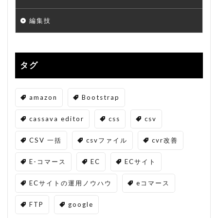
編集技
タグ
amazon
Bootstrap
cassava editor
css
csv
CSV 一括
csvファイル
cvr改善
E-コマース
EC
ECサイト
ECサイトの運用ノウハウ
eコマース
FTP
google