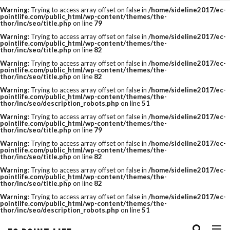
Warning
: Trying to access array offset on false in
/home/sideline2017/ec-
pointlife.com/public_html/wp-content/themes/the-
thor/inc/seo/title.php
on line
79
タグ
Warning
: Trying to access array offset on false in
/home/sideline2017/ec-
pointlife.com/public_html/wp-content/themes/the-
thor/inc/seo/title.php
on line
82
amazon
Bootstrap
cassava editor
Warning
: Trying to access array offset on false in
/home/sideline2017/ec-
pointlife.com/public_html/wp-content/themes/the-
css
csv
CSV 一括
csvファイル
thor/inc/seo/title.php
on line
82
Warning
: Trying to access array offset on false in
/home/sideline2017/ec-
cvr改善
E-コマース
EC
ECサイト
pointlife.com/public_html/wp-content/themes/the-
thor/inc/seo/description_robots.php
on line
51
ECサイトの運用ノウハウ
eコマース
Warning
: Trying to access array offset on false in
/home/sideline2017/ec-
pointlife.com/public_html/wp-content/themes/the-
thor/inc/seo/title.php
on line
79
FTP
google
HTML
js
Warning
: Trying to access array offset on false in
/home/sideline2017/ec-
Minifier
paypay祭り
PRオプション
pointlife.com/public_html/wp-content/themes/the-
thor/inc/seo/title.php
on line
82
QUERY関数
R-Karte
RaCoupon
Warning
: Trying to access array offset on false in
/home/sideline2017/ec-
pointlife.com/public_html/wp-content/themes/the-
thor/inc/seo/title.php
on line
82
rakuten
rakuten 検索
RMS
SEO
Warning
: Trying to access array offset on false in
/home/sideline2017/ec-
pointlife.com/public_html/wp-content/themes/the-
seo キーワード
SEO チェック
thor/inc/seo/description_robots.php
on line
51
seo 楽天
seo 記事
SEO対策