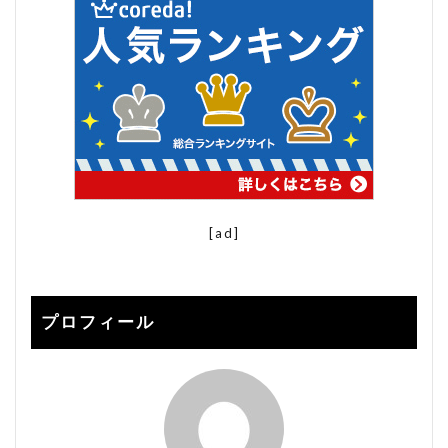
楽天 seo対策 2021
楽天 アルゴリズム
楽天 コンサル
楽天 ショップ 解説
楽天 検索 上位
楽天 検索ボリューム
楽天SEO
楽天seo 2020
楽天seo alt
楽天seo アルゴリズム 2020
楽天seo アルゴリズム 2021
[ad]
楽天seo ツール
楽天SEO 対策
楽天SEO対策
楽天クーポン
楽天サーチ
楽天サーチ seo
楽天スーパーセール
プロフィール
楽天ユニオン
楽天市場
楽天検索キーワード
楽天検索順位チェック
申請
登録
秀丸
秀丸エディタ