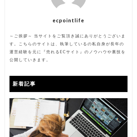
裏コード
裏技
販売方法
販売期間
転換率
送料改定
通販サイト
ecpointlife
検索
～ご挨拶～ 当サイトをご覧頂き誠にありがとうございま
す。こちらのサイトは、執筆しているの私自身が長年の
運営経験を元に『売れるECサイト』のノウハウや裏技を
公開していきます。
新着記事