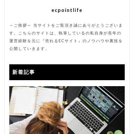
裏コード
裏技
販売方法
販売期間
ecpointlife
転換率
送料改定
通販サイト
～ご挨拶～ 当サイトをご覧頂き誠にありがとうございま
検索
す。こちらのサイトは、執筆しているの私自身が長年の
運営経験を元に『売れるECサイト』のノウハウや裏技を
公開していきます。
新着記事