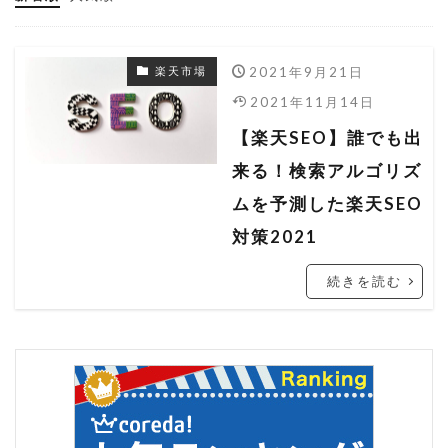
ヤフーショッピング
ヤフーショッピング 売れない
2021年9月21日
楽天市場
ヤフーショッピング 売れるコツ
2021年11月14日
ヤフーショッピング 売上
【楽天SEO】誰でも出
ヤフーショッピング 売上アップ
来る！検索アルゴリズ
ラ・クーポン
レスポンシブ
ワンタリフ
ムを予測した楽天SEO
一括ファイル
一括管理
一括編集
対策2021
出店者組合
分析ツール
商品データ
続きを読む
商品ページ
商品説明
売上分析
広告
改造
文字数オーバー
料率
料率設定
期間設定
検索ロジック
検索流入
検索結果
楽天
楽天 RMS
楽天 seo アルゴリズム
楽天 seo 業者