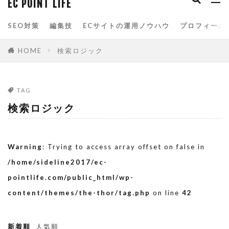
EC POINT LIFE
spreadsheets
Yahoo!ショッピング
SEO対策
編集技
ECサイトの運用ノウハウ
プロフィール
Yahoo!ストアクリエイターpro
お買い物マラソン
アクセス分析
HOME
検索ロジック
アマゾン
アルゴリズム
イベント
カテゴリページ
クエリ関数
グーグル
TAG
サービスクーポン参加
スプレッドシート
検索ロジック
スマホ
スマートフォン
スマートフォン用商品説明文
スーパーSALE
Warning
: Trying to access array offset on false in
スーパーSALEサーチ
スーパーセール
/home/sideline2017/ec-
タイムセール
データベース
データ分析
pointlife.com/public_html/wp-
content/themes/the-thor/tag.php
on line
42
データ解析
トップページ
ネット通販
ブラックフライデー
ブートストラップ
新着順
人気順