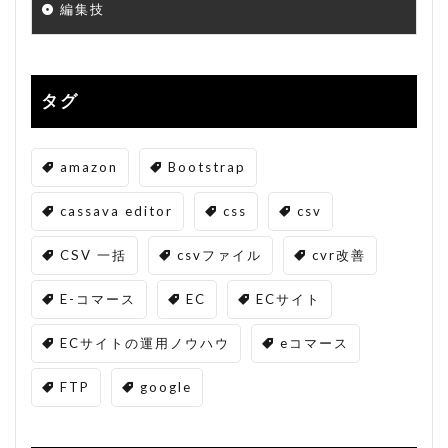
編集技
タグ
amazon
Bootstrap
cassava editor
css
csv
CSV 一括
csvファイル
cvr改善
E-コマース
EC
ECサイト
ECサイトの運用ノウハウ
eコマース
FTP
google