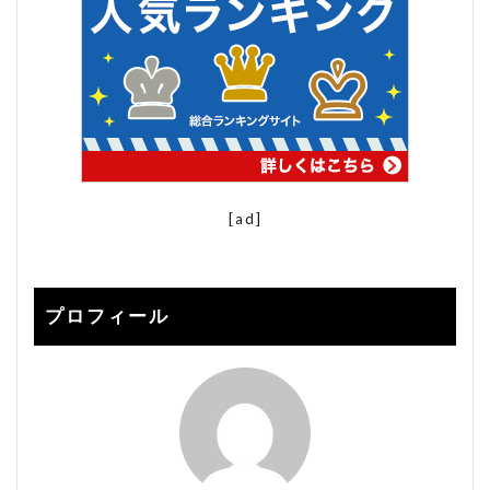
楽天 seo対策 2021
楽天 アルゴリズム
楽天 コンサル
楽天 ショップ 解説
楽天 検索 上位
楽天 検索ボリューム
楽天SEO
楽天seo 2020
楽天seo alt
楽天seo アルゴリズム 2020
[ad]
楽天seo アルゴリズム 2021
楽天seo ツール
楽天SEO 対策
楽天SEO対策
楽天クーポン
楽天サーチ
プロフィール
楽天サーチ seo
楽天スーパーセール
楽天ユニオン
楽天市場
楽天検索キーワード
楽天検索順位チェック
申請
登録
秀丸
秀丸エディタ