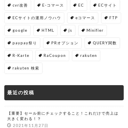
cvr改善
E-コマース
EC
ECサイト
ECサイトの運用ノウハウ
eコマース
FTP
google
HTML
js
Minifier
paypay祭り
PRオプション
QUERY関数
R-Karte
RaCoupon
rakuten
rakuten 検索
最近の投稿
【重要】セール前にチェックすること！これだけで売上は
大きく変わる！？
2021年11月27日