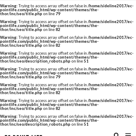
Warning
: Trying to access array offset on false in
/home/sideline2017/ec-
pointlife.com/public_html/wp-content/themes/the-
thor/inc/seo/title.php
on line
79
タグ
Warning
: Trying to access array offset on false in
/home/sideline2017/ec-
pointlife.com/public_html/wp-content/themes/the-
thor/inc/seo/title.php
on line
82
amazon
Bootstrap
cassava editor
Warning
: Trying to access array offset on false in
/home/sideline2017/ec-
pointlife.com/public_html/wp-content/themes/the-
css
csv
CSV 一括
csvファイル
thor/inc/seo/title.php
on line
82
Warning
: Trying to access array offset on false in
/home/sideline2017/ec-
cvr改善
E-コマース
EC
ECサイト
pointlife.com/public_html/wp-content/themes/the-
thor/inc/seo/description_robots.php
on line
51
ECサイトの運用ノウハウ
eコマース
Warning
: Trying to access array offset on false in
/home/sideline2017/ec-
pointlife.com/public_html/wp-content/themes/the-
thor/inc/seo/title.php
on line
79
FTP
google
HTML
js
Warning
: Trying to access array offset on false in
/home/sideline2017/ec-
Minifier
paypay祭り
PRオプション
pointlife.com/public_html/wp-content/themes/the-
thor/inc/seo/title.php
on line
82
QUERY関数
R-Karte
RaCoupon
Warning
: Trying to access array offset on false in
/home/sideline2017/ec-
pointlife.com/public_html/wp-content/themes/the-
thor/inc/seo/title.php
on line
82
rakuten
rakuten 検索
RMS
SEO
Warning
: Trying to access array offset on false in
/home/sideline2017/ec-
pointlife.com/public_html/wp-content/themes/the-
seo キーワード
SEO チェック
thor/inc/seo/description_robots.php
on line
51
seo 楽天
seo 記事
SEO対策