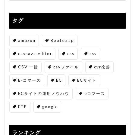
タグ
amazon
Bootstrap
cassava editor
css
csv
CSV 一括
csvファイル
cvr改善
E-コマース
EC
ECサイト
ECサイトの運用ノウハウ
eコマース
FTP
google
ランキング