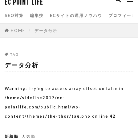
EC POINT LIFE
spreadsheets
Yahoo!ショッピング
SEO対策
編集技
ECサイトの運用ノウハウ
プロフィール
Yahoo!ストアクリエイターpro
お買い物マラソン
アクセス分析
HOME
データ分析
アマゾン
アルゴリズム
イベント
カテゴリページ
クエリ関数
グーグル
TAG
サービスクーポン参加
スプレッドシート
データ分析
スマホ
スマートフォン
スマートフォン用商品説明文
スーパーSALE
Warning
: Trying to access array offset on false in
スーパーSALEサーチ
スーパーセール
/home/sideline2017/ec-
タイムセール
データベース
データ分析
pointlife.com/public_html/wp-
content/themes/the-thor/tag.php
on line
42
データ解析
トップページ
ネット通販
ブラックフライデー
ブートストラップ
新着順
人気順