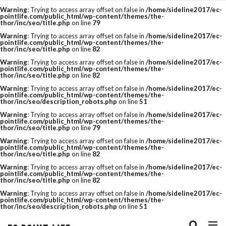
Warning
: Trying to access array offset on false in
/home/sideline2017/ec-
pointlife.com/public_html/wp-content/themes/the-
thor/inc/seo/title.php
on line
79
タグ
Warning
: Trying to access array offset on false in
/home/sideline2017/ec-
pointlife.com/public_html/wp-content/themes/the-
thor/inc/seo/title.php
on line
82
amazon
Bootstrap
cassava editor
Warning
: Trying to access array offset on false in
/home/sideline2017/ec-
pointlife.com/public_html/wp-content/themes/the-
css
csv
CSV 一括
csvファイル
thor/inc/seo/title.php
on line
82
Warning
: Trying to access array offset on false in
/home/sideline2017/ec-
cvr改善
E-コマース
EC
ECサイト
pointlife.com/public_html/wp-content/themes/the-
thor/inc/seo/description_robots.php
on line
51
ECサイトの運用ノウハウ
eコマース
Warning
: Trying to access array offset on false in
/home/sideline2017/ec-
pointlife.com/public_html/wp-content/themes/the-
thor/inc/seo/title.php
on line
79
FTP
google
HTML
js
Warning
: Trying to access array offset on false in
/home/sideline2017/ec-
Minifier
paypay祭り
PRオプション
pointlife.com/public_html/wp-content/themes/the-
thor/inc/seo/title.php
on line
82
QUERY関数
R-Karte
RaCoupon
Warning
: Trying to access array offset on false in
/home/sideline2017/ec-
pointlife.com/public_html/wp-content/themes/the-
thor/inc/seo/title.php
on line
82
rakuten
rakuten 検索
RMS
SEO
Warning
: Trying to access array offset on false in
/home/sideline2017/ec-
pointlife.com/public_html/wp-content/themes/the-
seo キーワード
SEO チェック
thor/inc/seo/description_robots.php
on line
51
seo 楽天
seo 記事
SEO対策