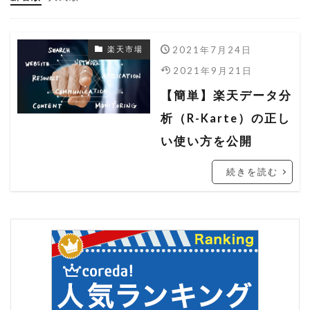
ヤフーショッピング
ヤフーショッピング 売れない
2021年7月24日
楽天市場
ヤフーショッピング 売れるコツ
2021年9月21日
ヤフーショッピング 売上
【簡単】楽天データ分
ヤフーショッピング 売上アップ
析（R-Karte）の正し
ラ・クーポン
レスポンシブ
ワンタリフ
い使い方を公開
一括ファイル
一括管理
一括編集
続きを読む
出店者組合
分析ツール
商品データ
商品ページ
商品説明
売上分析
広告
改造
文字数オーバー
料率
料率設定
期間設定
検索ロジック
検索流入
検索結果
楽天
楽天 RMS
楽天 seo アルゴリズム
楽天 seo 業者