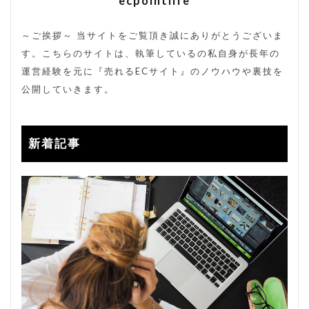
ecpointlife
裏コード
裏技
販売方法
販売期間
転換率
送料改定
通販サイト
～ご挨拶～ 当サイトをご覧頂き誠にありがとうございま
す。こちらのサイトは、執筆しているの私自身が長年の
検索
運営経験を元に『売れるECサイト』のノウハウや裏技を
公開していきます。
新着記事